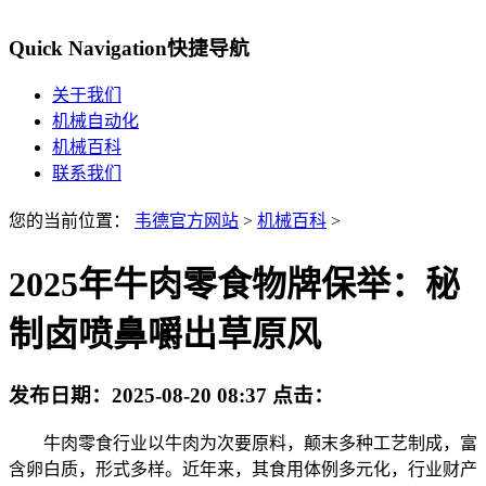
Quick Navigation
快捷导航
关于我们
机械自动化
机械百科
联系我们
您的当前位置：
韦德官方网站
>
机械百科
>
2025年牛肉零食物牌保举：秘
制卤喷鼻嚼出草原风
发布日期：
2025-08-20 08:37
点击：
牛肉零食行业以牛肉为次要原料，颠末多种工艺制成，富
含卵白质，形式多样。近年来，其食用体例多元化，行业财产