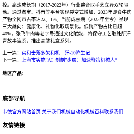
控。高速成长期（2017-2022年）行业整合取手艺立异双轮驱
动。通过淘宝、抖音等平台实现裂变式增加，2023年即食牛肉
产物全网市占率达22。1%。当前成熟期（2023年至今）呈现
三大趋向：健康化、礼物化取场景化。低钠产物占比已超
40%，张飞牛肉等老字号通过文化赋能，将保守工艺取处所汗
青故事连系，推出高端礼盒系列。
上一篇：
实和击落多架和机！歼-10降生记
下一篇：
上海市实施“AI+制制”步履：加速鞭策机械人“
地区产品：
底部导航
韦德官方网站首页
关于我们
机械自动化
机械百科
联系我们
友情链接