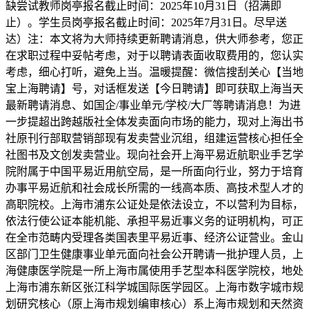
缺尝试教师岗亭报名截止时间：2025年10月31日（招满即
止）。学生员岗亭报名截止时间：2025年7月31日。尽早送
达）注：本文将为大师持续更新聘请消息，供大师参考，您正
在求职过程中妥帖考虑，对于以聘请表面收取费用的，您认实
考虑，细心打听，避免上当。温暖提醒：微信搜刮关心【当地
宝上海聘请】号，对话框发送【今日聘请】即可获取上海当天
最新聘请消息、如国企/事业单元/学校/大厂等聘请消息！为进
一步提超出跨越版社全体发卖面向市场的能力，现对上海出书
社原刊行部取营销部现有发卖营业沉组，组建运营核心担任全
社图书及文创发卖营业。现向社会开上海平易近航职业手艺学
院附属于中国平易近用航空局，是一所面向行业，努力于培育
办事平易近航和社会成长所需的一线高本质、高技术型人才的
高职院校。上海市浦东公证处是依法设立，不以营利为目标，
依法行使公证本能机能、承担平易近事义务的证明机构，可正
在全市范畴内受理各类国表里平易近事、经济公证营业。金山
区部门卫生健康事业单元面向社会公开聘请一批护理人员，上
海健康医学院是一所上海市属使用手艺型本科医学院校，地处
上海市浦东新区张江科学城国际医学园区。上海市数字城市规
划研究核心（原上海市规划编审核心）系上海市规划和天然资