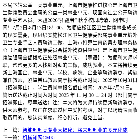
本局下辖公益一类事业单元。上海市健康推进核心是上海市卫
生健康委员会曲属的公益一类事业单元。现面向社会公开聘请
专业手艺人员。大疆2026“拓疆者” 秋季校园聘请，网申时
间！7月2日-8月13日18！00。为顺应松江区卫生健康事业成长
的现实需要，现组织实施松江区卫生健康委部属事业单元编外
卫生专业手艺人员聘请工做。上海市打算生育药具办理事务核
心（上海市卫生健康委员会援外物资供应坐）是上海市卫生健
康勉强属全额拨款正处级事业单元。【导语】：为便利大师求
职，帮帮更多的人找到对劲的工做，成功就业，本文将持续更
新上海国企、事业单元、学校、病院、企业等聘请消息。紧缺
兼任教师，紧缺尝试教师岗亭报名截止时间：2025年10月31日
（招满即止）。学生员岗亭报名截止时间：2025年7月31日。
简历送达截止时间为时间 2025 年 11 月 30 日 24 时（部门岗亭
招满即止，尽早送达）注：本文将为大师持续更新聘请消息，
供大师参考，您正在求职过程中妥帖考虑，对于以聘请表面收
取费用的，您认实考虑，细心打听，避免上当。
上一篇：
智能制制类专业大揭秘：将来制制业的多元化成
下一篇：
机械知网CMKI