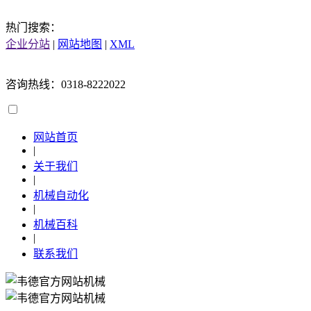
热门搜索：
企业分站
|
网站地图
|
XML
咨询热线：0318-8222022
网站首页
|
关于我们
|
机械自动化
|
机械百科
|
联系我们