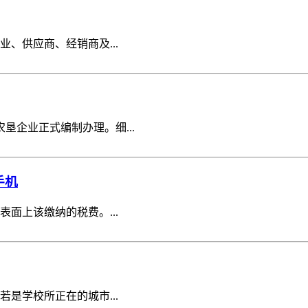
、供应商、经销商及...
农垦企业正式编制办理。细...
手机
面上该缴纳的税费。...
是学校所正在的城市...