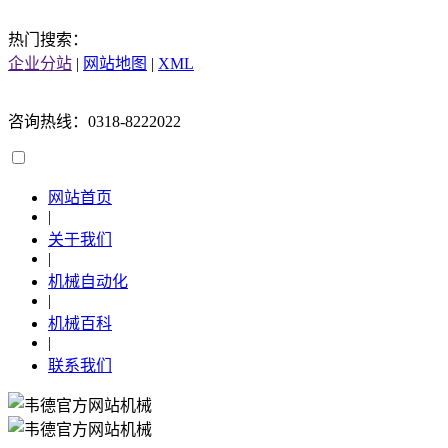
热门搜索：
企业分站
|
网站地图
|
XML
咨询热线：0318-8222022
网站首页
|
关于我们
|
机械自动化
|
机械百科
|
联系我们