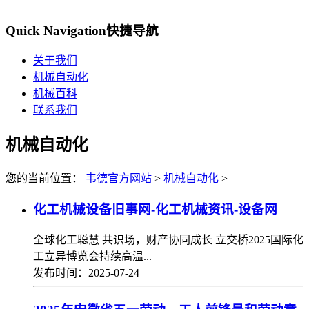
Quick Navigation
快捷导航
关于我们
机械自动化
机械百科
联系我们
机械自动化
您的当前位置：
韦德官方网站
>
机械自动化
>
化工机械设备旧事网-化工机械资讯-设备网
全球化工聪慧 共识场，财产协同成长 立交桥2025国际化
工立异博览会持续高温...
发布时间：2025-07-24