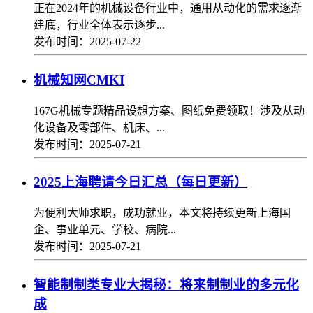
正在2024年的机械设备行业中，通用从动化的需求逐渐
建底，行业全体表示逐步...
发布时间：2025-07-22
机械知网CMKI
167G机械专题精品设想方案、图纸免费领取！涉及从动
化设备及零部件、机床、...
发布时间：2025-07-21
2025上海聘请今日汇总（每日更新）
为便利大师求职，成功就业，本文将持续更新上海国
企、事业单元、学校、病院...
发布时间：2025-07-21
智能制制类专业大揭秘：将来制制业的多元化
成