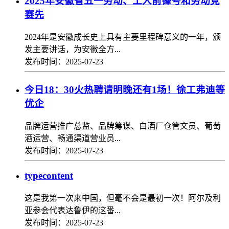
2025年安徽省五一劳动、工人前锋号和劳动竞
赛先
2024年是安徽成长史上具有主要里程碑意义的一年，颁
发主要讲话，为安徽全方...
发布时间：2025-07-23
今日18：30火热聘请明晚还有1场！徐工弗迪等
优企
品牌运营推广总监、品牌筹谋、白酒厂仓管文员、葡萄
酒运营、畅通渠道营业员...
发布时间：2025-07-23
typecontent
这是我第一次来中国，但毫不会是最初一次！阿尔及利
亚参会代表达鲁伊的这番...
发布时间：2025-07-23